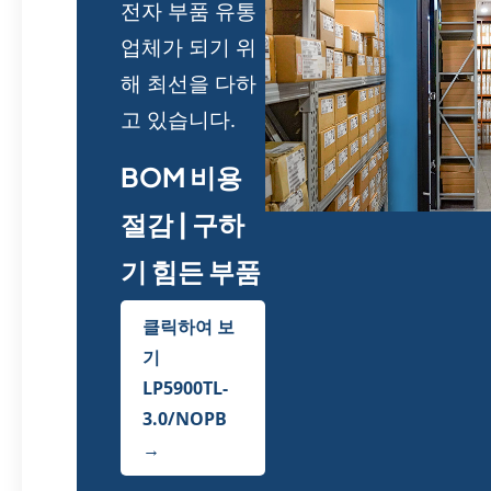
전자 부품 유통
업체가 되기 위
해 최선을 다하
고 있습니다.
BOM 비용
절감 | 구하
기 힘든 부품
클릭하여 보
기
LP5900TL-
3.0/NOPB
→