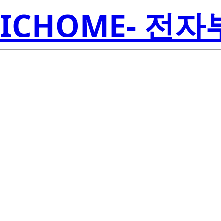
ICHOME- 전
LP5900TL-
Inst