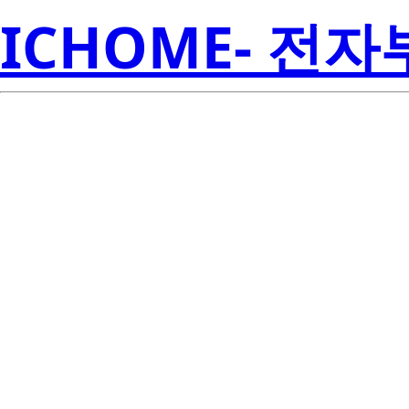
ICHOME- 전
LP4951C
Inst