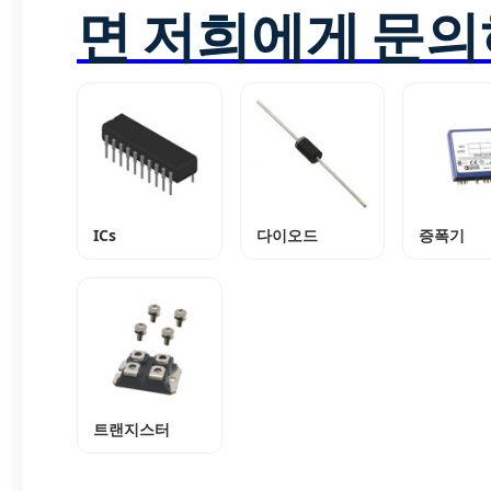
면 저희에게 문의
ICs
다이오드
증폭기
트랜지스터