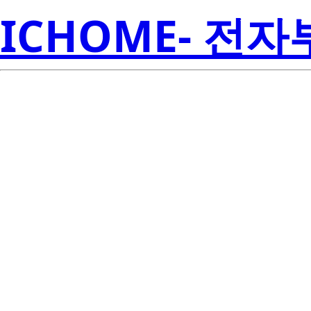
ICHOME- 전
LP3982ILD
Inst