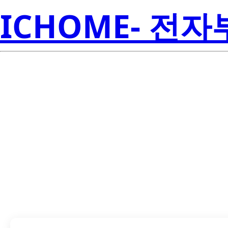
ICHOME- 전
LP38693SD-5.