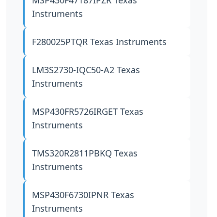
MSP430F47187IPZR
Texas
Instruments
F280025PTQR
Texas Instruments
LM3S2730-IQC50-A2
Texas
Instruments
MSP430FR5726IRGET
Texas
Instruments
TMS320R2811PBKQ
Texas
Instruments
MSP430F6730IPNR
Texas
Instruments