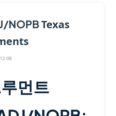
Texas
DJ/NOPB
ments
12-08
트루먼트
ADJ/NOPB: