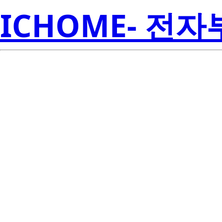
ICHOME- 전
LP2989AIMM
Inst