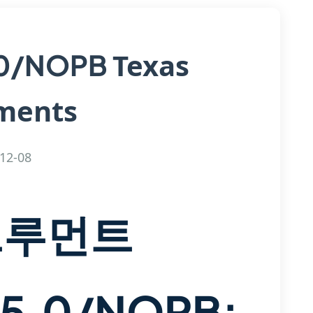
Texas
.0/NOPB
ments
12-08
트루먼트
-5.0/NOPB: