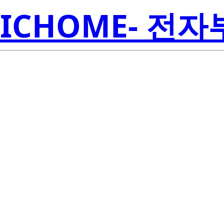
ICHOME- 전
LP2985AIM5
Inst