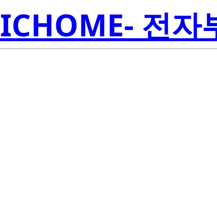
ICHOME- 전
LP2980AIM5
Inst