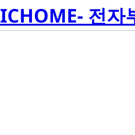
ICHOME- 전
LM89-1CI
Inst