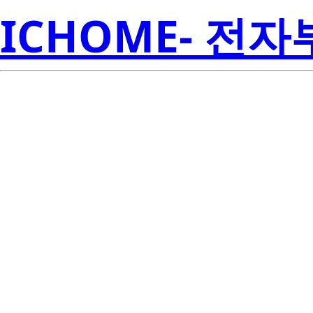
ICHOME- 전
LM75BIMX
Inst