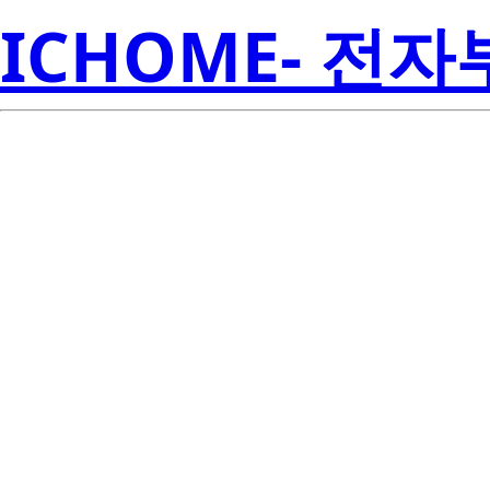
ICHOME- 전
LM71QCI
Inst