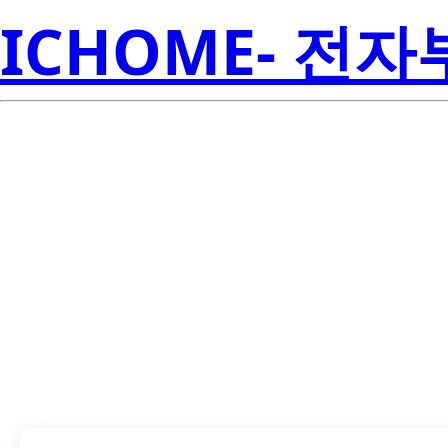
ICHOME- 전
LM57TEPWQ1