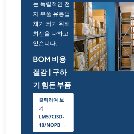
는 독립적인 전
자 부품 유통업
체가 되기 위해
최선을 다하고
있습니다.
BOM 비용
절감 | 구하
기 힘든 부품
클릭하여 보
기
LM57CISD-
10/NOPB →