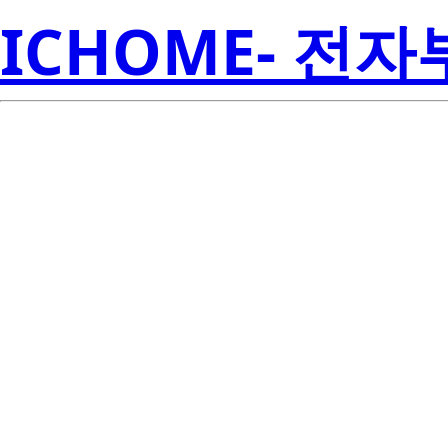
ICHOME- 전
LM57CISD
Inst