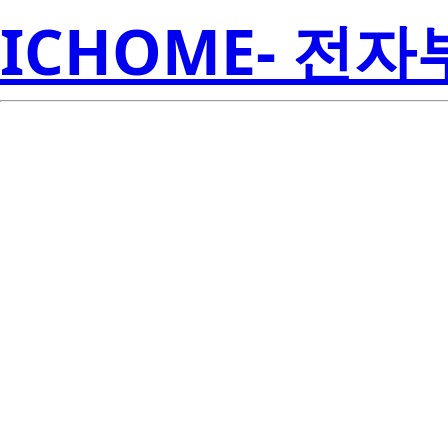
ICHOME- 전
LM50QIM
Inst