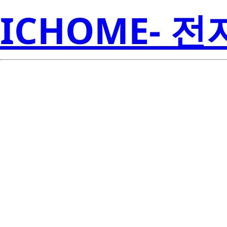
ICHOME- 
LM335Z/NOP