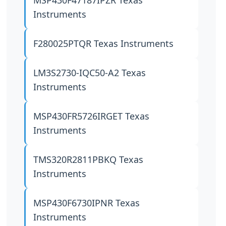
MSP430F47187IPZR
Texas
Instruments
F280025PTQR
Texas Instruments
LM3S2730-IQC50-A2
Texas
Instruments
MSP430FR5726IRGET
Texas
Instruments
TMS320R2811PBKQ
Texas
Instruments
MSP430F6730IPNR
Texas
Instruments