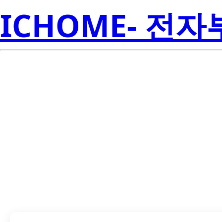
ICHOME- 전
LM2940CS-15