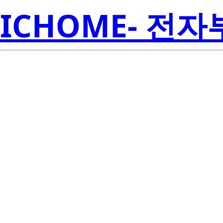
ICHOME- 전
LM26LVCISD
Inst