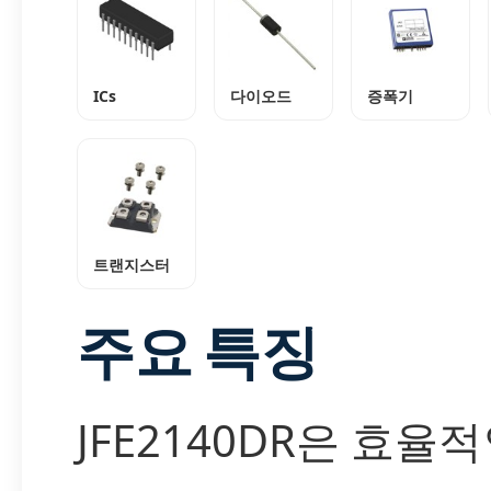
ICs
다이오드
증폭기
트랜지스터
주요 특징
JFE2140DR은 효율