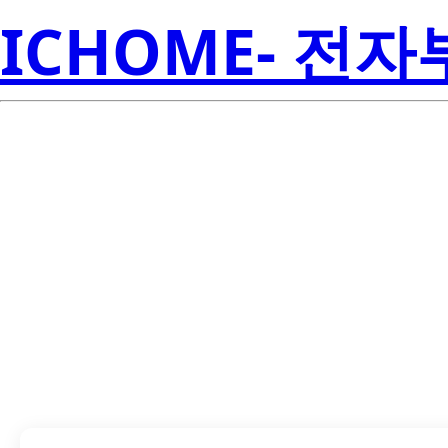
ICHOME- 전
Te
JFE2140DR