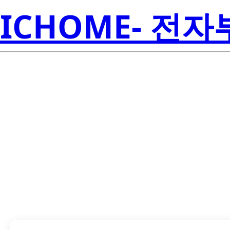
ICHOME- 전
INA381A3IDSG