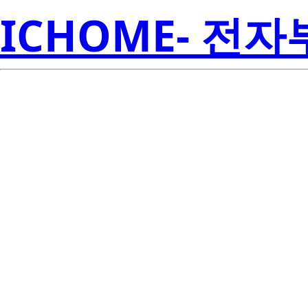
ICHOME- 전
CSD8858
Inst