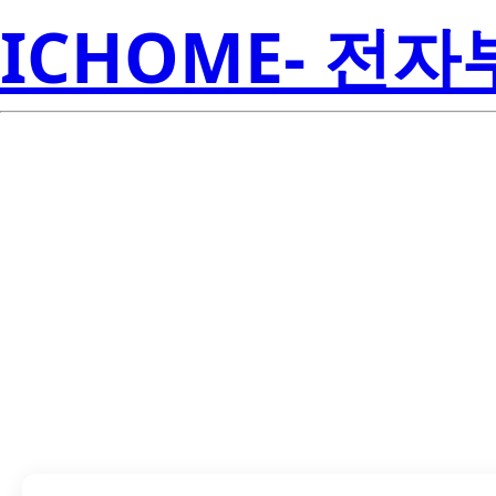
ICHOME- 전
CSD87333Q3D