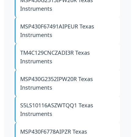
MSP430G2513IPW20R
Texas
Instruments
MSP430F67491AIPEUR
Texas
Instruments
TM4C129CNCZADI3R
Texas
Instruments
MSP430G2352IPW20R
Texas
Instruments
S5LS10116ASZWTQQ1
Texas
Instruments
MSP430F6778AIPZR
Texas