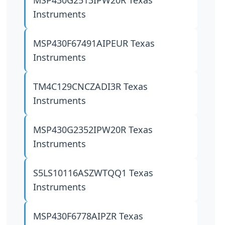
MSP430G2513IPW20R
Texas
Instruments
MSP430F67491AIPEUR
Texas
Instruments
TM4C129CNCZADI3R
Texas
Instruments
MSP430G2352IPW20R
Texas
Instruments
S5LS10116ASZWTQQ1
Texas
Instruments
MSP430F6778AIPZR
Texas