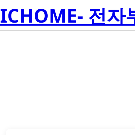
ICHOME- 전
CSD19536KCS