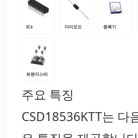
ICs
다이오드
증폭기
트랜지스터
주요 특징
CSD18536KTT는 다