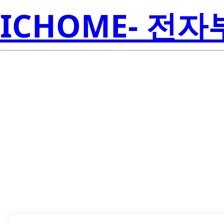
ICHOME- 전
CSD18536KTT