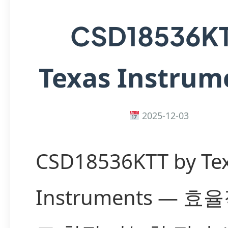
CSD18536K
Texas Instrum
2025-12-03
CSD18536KTT by Te
Instruments — 효