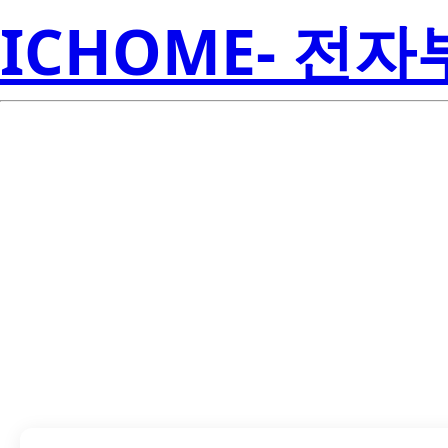
ICHOME- 전
CSD18504Q5A