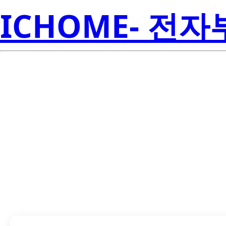
ICHOME- 전
CSD17578Q5A