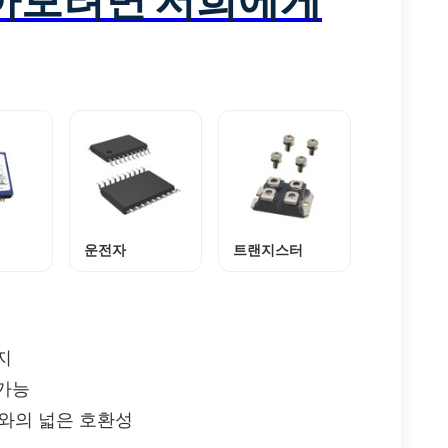
운전자
트랜지스터
지
가능
계와의 넓은 호환성