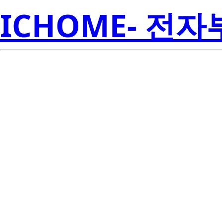
ICHOME- 전
BQ77PL157
Inst