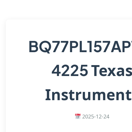
BQ77PL157A
Texa
4225
Instrument
2025-12-24