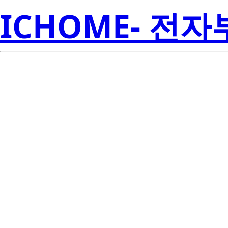
ICHOME- 전
AWR6843A
Inst